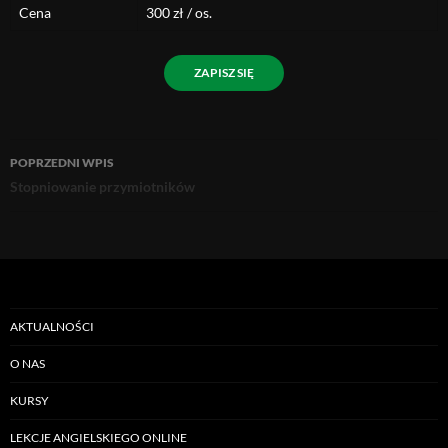
Cena
300 zł / os.
ZAPISZ SIĘ
Nawigacja
POPRZEDNI WPIS
Stopniowanie przymiotników
wpisu
AKTUALNOŚCI
O NAS
KURSY
LEKCJE ANGIELSKIEGO ONLINE