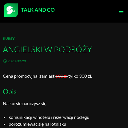
TALK AND GO
PRZEJDŹ
DO
MENU
TREŚCI
GŁÓWN
KURSY
ANGIELSKI W PODRÓŻY
2023-09-23
Cena promocyjna: zamiast
600 zł
tylko 300 zł.
Opis
Na kursie nauczysz się:
komunikacji w hotelu i rezerwacji noclegu
porozumiewać się na lotnisku