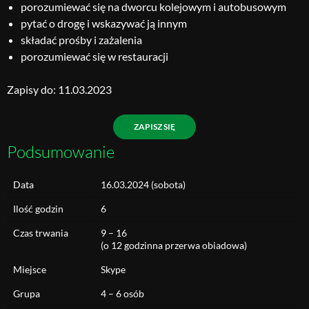
porozumiewać się na dworcu kolejowym i autobusowym
pytać o drogę i wskazywać ją innym
składać prośby i zażalenia
porozumiewać się w restauracji
Zapisy do: 11.03.2023
ZAPISZ SIĘ
Podsumowanie
Data
16.03.2024 (sobota)
Ilość godzin
6
Czas trwania
9 – 16
(o 12 godzinna przerwa obiadowa)
Miejsce
Skype
Grupa
4 – 6 osób