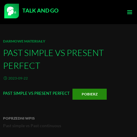
TALK AND GO
PRZEJDŹ
DO
MENU
TREŚCI
GŁÓWN
DARMOWE MATERIAŁY
PAST SIMPLE VS PRESENT
PERFECT
2023-09-22
PAST SIMPLE VS PRESENT PERFECT
POBIERZ
Nawigacja
POPRZEDNI WPIS
Past simple vs Past continuous
wpisu