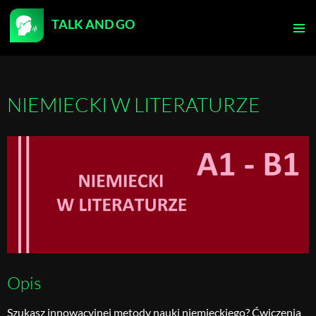
TALK AND GO
PRZEJDŹ
DO
MENU
TREŚCI
GŁÓWN
NIEMIECKI W LITERATURZE
Opis
Szukasz innowacyjnej metody nauki niemieckiego? Ćwiczenia