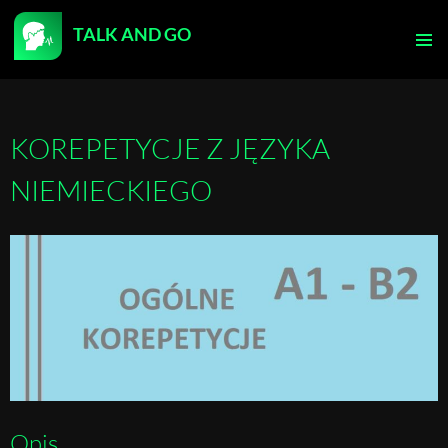
TALK AND GO
PRZEJDŹ
DO
MENU
TREŚCI
GŁÓWN
KOREPETYCJE Z JĘZYKA
NIEMIECKIEGO
Opis