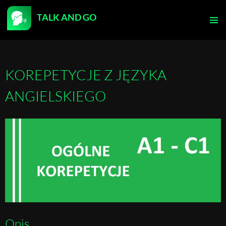
TALK AND GO
PRZEJDŹ
DO
MENU
TREŚCI
GŁÓWN
KOREPETYCJE Z JĘZYKA
ANGIELSKIEGO
Opis