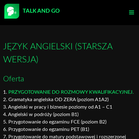
TALK AND GO
PRZEJDŹ
DO
MENU
TREŚCI
GŁÓWN
JĘZYK ANGIELSKI (STARSZA
WERSJA)
Oferta
1.
PRZYGOTOWANIE DO ROZMOWY KWALIFIKACYJNEJ.
2. Gramatyka angielska OD ZERA (poziom A1A2)
3. Angielski w pracy i biznesie poziomy od A1 – C1
4. Angielski w podróży (poziom B1)
5. Przygotowanie do egzaminu FCE (poziom B2)
6. Przygotowanie do egzaminu PET (B1)
7. Przygotowanie do matury podstawowej i rozszerzonej